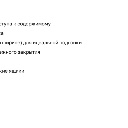
ступа к содержимому
жа
и ширине) для идеальной подгонки
дежного закрытия
окие ящики