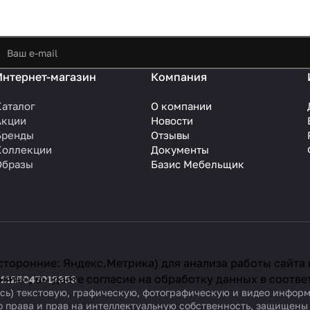
Интернет-магазин
Компания
Каталог
О компании
Акции
Новости
Бренды
Отзывы
Коллекции
Документы
Образы
Базис Мебельщик
сторонние: Яндекс.Метрика) для анализа работы сайта
ять», вы даете согласие на обработку данных в соотве
 1125047012353
ваясь) текстовую, графическую, фотографическую и видео инфо
о права и прав на интеллектуальную собственность, защищен