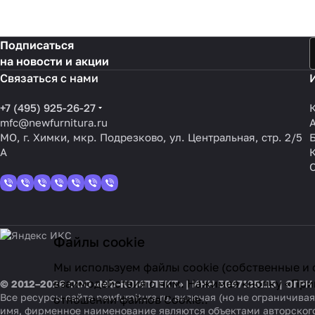
Подписаться
на новости и акции
Связаться с нами
+7 (495) 925-26-27
mfc@newfurnitura.ru
МО, г. Химки, мкр. Подрезково, ул. Центральная, стр. 2/5
А
Файлы cookie
Мы используем файлы cookie (собственные и 
взаимодействия с ним. Нажимая кнопку «Прин
© 2012–2026 ООО «МФ-КОМПЛЕКТ» | ИНН 5047135115 | ОГРН
Все ресурсы сайта newfurnitura.ru, включая (но не ограничи
отношении файлов Cookie.
.
имя, фирменное наименование являются объектами авторског