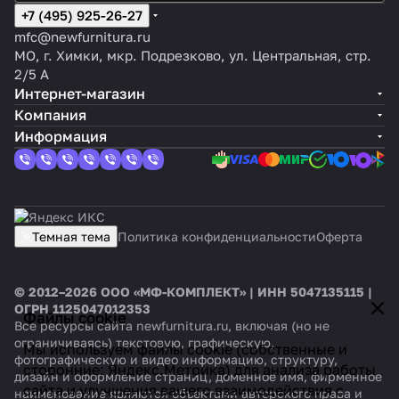
+7 (495) 925-26-27
mfc@newfurnitura.ru
МО, г. Химки, мкр. Подрезково, ул. Центральная, стр.
2/5 А
Интернет-магазин
Компания
Информация
Темная тема
Политика конфиденциальности
Оферта
© 2012–2026 ООО «МФ-КОМПЛЕКТ» | ИНН 5047135115 |
ОГРН 1125047012353
Файлы cookie
Все ресурсы сайта newfurnitura.ru, включая (но не
ограничиваясь) текстовую, графическую,
Мы используем файлы cookie (собственные и
фотографическую и видео информацию, структуру,
сторонние: Яндекс.Метрика) для анализа работы
дизайн и оформление страниц, доменное имя, фирменное
сайта и улучшения вашего взаимодействия с
наименование являются объектами авторского права и