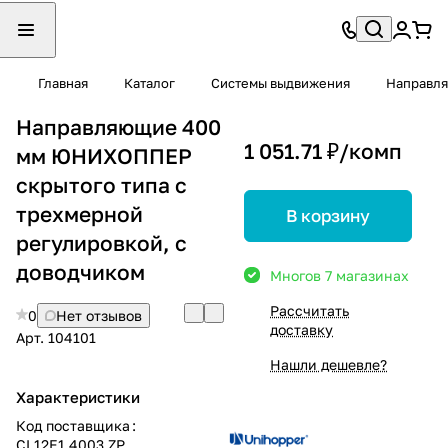
Главная
Каталог
Системы выдвижения
Направля
Направляющие 400
1 051.71 ₽/
комп
мм ЮНИХОППЕР
скрытого типа с
трехмерной
В корзину
регулировкой, с
доводчиком
Много
в 7 магазинах
Рассчитать
0
Нет отзывов
доставку
Арт.
104101
Нашли дешевле?
Характеристики
Код поставщика
:
CL12E1.4003.ZP