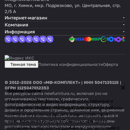
МО, г. Химки, мкр. Подрезково, ул. Центральная, стр.
2/5 А
Интернет-магазин
Компания
Информация
Темная тема
Политика конфиденциальности
Оферта
© 2012–2026 ООО «МФ-КОМПЛЕКТ» | ИНН 5047135115 |
ОГРН 1125047012353
Файлы cookie
Все ресурсы сайта newfurnitura.ru, включая (но не
ограничиваясь) текстовую, графическую,
Мы используем файлы cookie (собственные и
фотографическую и видео информацию, структуру,
сторонние: Яндекс.Метрика) для анализа работы
дизайн и оформление страниц, доменное имя, фирменное
сайта и улучшения вашего взаимодействия с
наименование являются объектами авторского права и
ним. Нажимая кнопку «Принять», вы даете
прав на интеллектуальную собственность, защищены
российским законодательством и международными
согласие на обработку данных в соответствии с