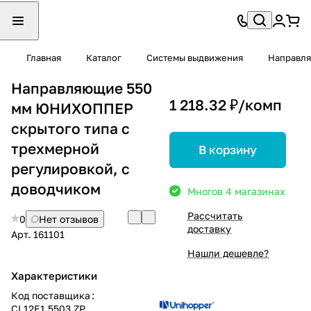
Главная
Каталог
Системы выдвижения
Направля
Направляющие 550
1 218.32 ₽/
комп
мм ЮНИХОППЕР
скрытого типа с
трехмерной
В корзину
регулировкой, с
доводчиком
Много
в 4 магазинах
Рассчитать
0
Нет отзывов
доставку
Арт.
161101
Нашли дешевле?
Характеристики
Код поставщика
:
CL12E1.5503.ZP