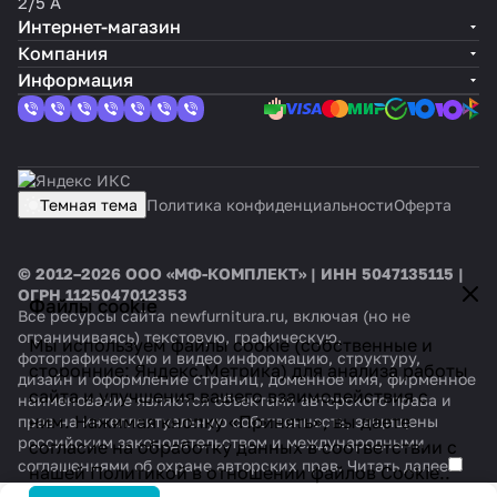
2/5 А
Интернет-магазин
Компания
Информация
Темная тема
Политика конфиденциальности
Оферта
© 2012–2026 ООО «МФ-КОМПЛЕКТ» | ИНН 5047135115 |
ОГРН 1125047012353
Файлы cookie
Все ресурсы сайта newfurnitura.ru, включая (но не
ограничиваясь) текстовую, графическую,
Мы используем файлы cookie (собственные и
фотографическую и видео информацию, структуру,
сторонние: Яндекс.Метрика) для анализа работы
дизайн и оформление страниц, доменное имя, фирменное
сайта и улучшения вашего взаимодействия с
наименование являются объектами авторского права и
ним. Нажимая кнопку «Принять», вы даете
прав на интеллектуальную собственность, защищены
российским законодательством и международными
согласие на обработку данных в соответствии с
соглашениями об охране авторских прав.
Читать далее
нашей
Политикой в отношении файлов Cookie.
.