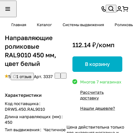
Главная
Каталог
Системы выдвижения
Роликов
Направляющие
112.14 ₽/
комп
роликовые
RAL9010 450 мм,
цвет белый
В корзину
5
1 отзыв
Арт.
3337
Много
в 7 магазинах
Рассчитать
Характеристики
доставку
Код поставщика
:
Нашли дешевле?
DRWS.450.RAL9010
Длина направляющих (мм)
:
450
Цена действительна только
Тип выдвижения
:
Частичное
для интернет-магазина и