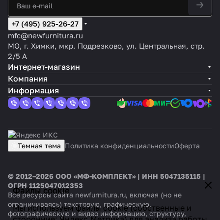
+7 (495) 925-26-27
mfc@newfurnitura.ru
МО, г. Химки, мкр. Подрезково, ул. Центральная, стр.
2/5 А
Интернет-магазин
Компания
Информация
Темная тема
Политика конфиденциальности
Оферта
© 2012–2026 ООО «МФ-КОМПЛЕКТ» | ИНН 5047135115 |
ОГРН 1125047012353
Файлы cookie
Все ресурсы сайта newfurnitura.ru, включая (но не
ограничиваясь) текстовую, графическую,
Мы используем файлы cookie (собственные и
фотографическую и видео информацию, структуру,
сторонние: Яндекс.Метрика) для анализа работы