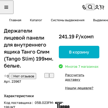
Главная
Каталог
Системы выдвижения
Выдвижны
Держатели
241.19 ₽/
комп
лицевой панели
для внутреннего
ящика Танго Слим
В корзину
(Tango Slim) 199мм.
белые.
Много
в 7 магазинах
Рассчитать
0
Нет отзывов
доставку
Арт.
23967
Нашли дешевле?
Характеристики
Код поставщика
:
05B.023FM-
199.WT