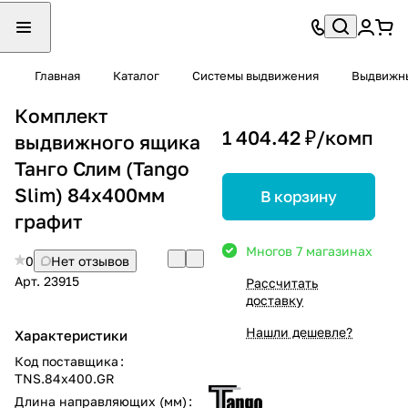
Главная
Каталог
Системы выдвижения
Выдвижны
Комплект
1 404.42 ₽/
комп
выдвижного ящика
Танго Слим (Tango
Slim) 84x400мм
В корзину
графит
Много
в 7 магазинах
0
Нет отзывов
Арт.
23915
Рассчитать
доставку
Нашли дешевле?
Характеристики
Код поставщика
:
TNS.84x400.GR
Длина направляющих (мм)
: