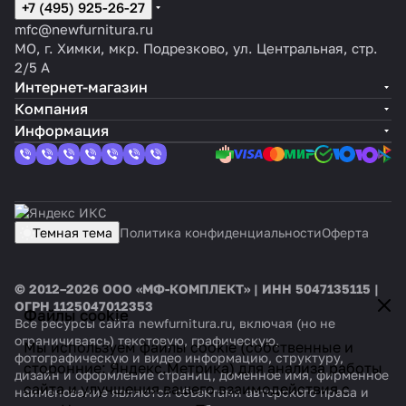
+7 (495) 925-26-27
mfc@newfurnitura.ru
МО, г. Химки, мкр. Подрезково, ул. Центральная, стр.
2/5 А
Интернет-магазин
Компания
Информация
Темная тема
Политика конфиденциальности
Оферта
© 2012–2026 ООО «МФ-КОМПЛЕКТ» | ИНН 5047135115 |
ОГРН 1125047012353
Файлы cookie
Все ресурсы сайта newfurnitura.ru, включая (но не
ограничиваясь) текстовую, графическую,
Мы используем файлы cookie (собственные и
фотографическую и видео информацию, структуру,
сторонние: Яндекс.Метрика) для анализа работы
дизайн и оформление страниц, доменное имя, фирменное
сайта и улучшения вашего взаимодействия с
наименование являются объектами авторского права и