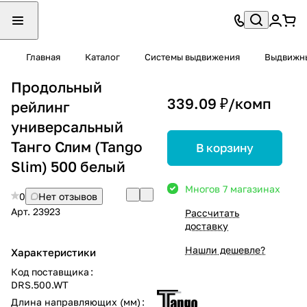
Главная
Каталог
Системы выдвижения
Выдвижны
Продольный
339.09 ₽/
комп
рейлинг
универсальный
Танго Слим (Tango
В корзину
Slim) 500 белый
Много
в 7 магазинах
0
Нет отзывов
Арт.
23923
Рассчитать
доставку
Нашли дешевле?
Характеристики
Код поставщика
:
DRS.500.WT
Длина направляющих (мм)
: