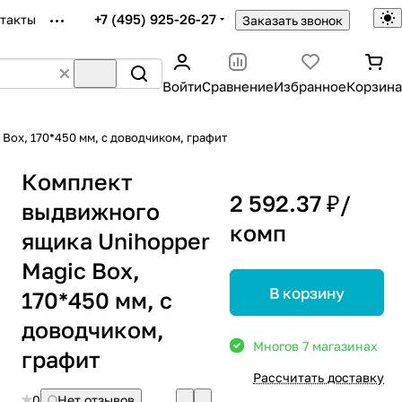
+7 (495) 925-26-27
такты
Заказать звонок
Войти
Сравнение
Избранное
Корзина
Box, 170*450 мм, с доводчиком, графит
Комплект
2 592.37 ₽/
выдвижного
комп
ящика Unihopper
Magic Box,
В корзину
170*450 мм, с
доводчиком,
Много
в 7 магазинах
графит
Рассчитать доставку
0
Нет отзывов