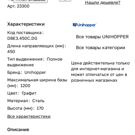
Нашли дешевле?
Арт.
23300
Характеристики
Код поставщика
:
Все товары UNIHOPPER
DBE3.450С.DG
Длина направляющих (мм)
:
Все товары категории
450
Тип выдвижения
:
Полное
Цена действительна только
выдвижение
для интернет-магазина и
Бренд
:
Unihopper
может отличаться от цен в
Максимальная ширина базы
розничных магазинах
(мм)
:
1200
Цвет
:
Графит
Материал
:
Сталь
Высота (мм)
:
170
Все характеристики
Описание