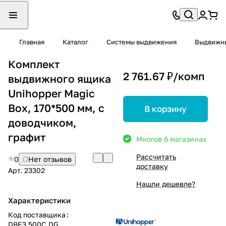
Главная
Каталог
Системы выдвижения
Выдвижны
Комплект
2 761.67 ₽/
комп
выдвижного ящика
Unihopper Magic
Box, 170*500 мм, с
В корзину
доводчиком,
графит
Много
в 6 магазинах
Рассчитать
0
Нет отзывов
доставку
Арт.
23302
Нашли дешевле?
Характеристики
Код поставщика
:
DBE3.500С.DG