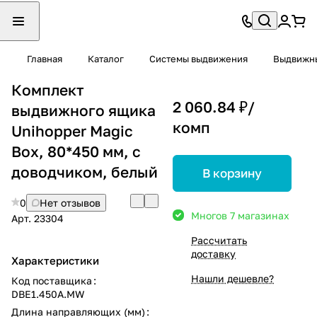
Главная
Каталог
Системы выдвижения
Выдвижны
Комплект
2 060.84 ₽/
выдвижного ящика
комп
Unihopper Magic
Box, 80*450 мм, с
доводчиком, белый
В корзину
0
Нет отзывов
Много
в 7 магазинах
Арт.
23304
Рассчитать
доставку
Характеристики
Нашли дешевле?
Код поставщика
:
DBE1.450A.MW
Длина направляющих (мм)
: