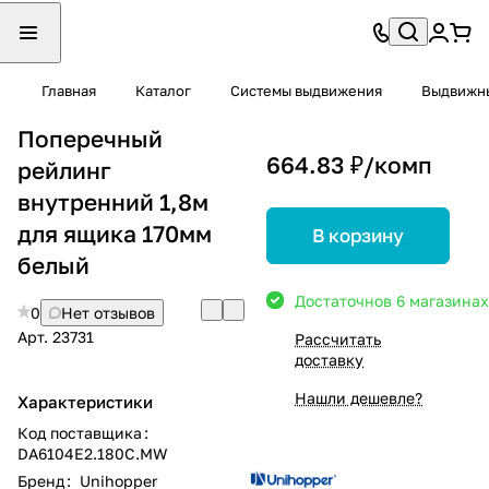
Главная
Каталог
Системы выдвижения
Выдвижны
Поперечный
664.83 ₽/
комп
рейлинг
внутренний 1,8м
для ящика 170мм
В корзину
белый
Достаточно
в 6 магазинах
0
Нет отзывов
Арт.
23731
Рассчитать
доставку
Нашли дешевле?
Характеристики
Код поставщика
:
DA6104E2.180C.MW
Бренд
:
Unihopper