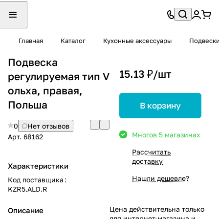
Главная
Каталог
Кухонные аксессуары
Подвеск
Подвеска
15.13 ₽/
шт
регулируемая тип V
ольха, правая,
Польша
В корзину
0
Нет отзывов
Много
в 5 магазинах
Арт.
68162
Рассчитать
доставку
Характеристики
Нашли дешевле?
Код поставщика
:
KZR5.ALD.R
Цена действительна только
Описание
для интернет-магазина и