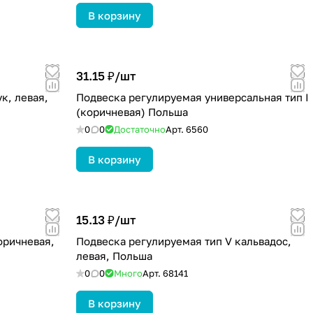
В корзину
31.15 ₽/
шт
к, левая,
Подвеска регулируемая универсальная тип I
(коричневая) Польша
0
0
Достаточно
Арт.
6560
В корзину
15.13 ₽/
шт
оричневая,
Подвеска регулируемая тип V кальвадос,
левая, Польша
0
0
Много
Арт.
68141
В корзину