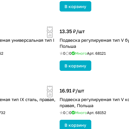
В корзину
13.35 ₽/
шт
емая универсальная тип I
Подвеска регулируемая тип V бу
Польша
62
0
0
Много
Арт.
68121
В корзину
16.91 ₽/
шт
мая тип IX сталь, правая,
Подвеска регулируемая тип V к
правая, Польша
732
0
0
Много
Арт.
68152
В корзину