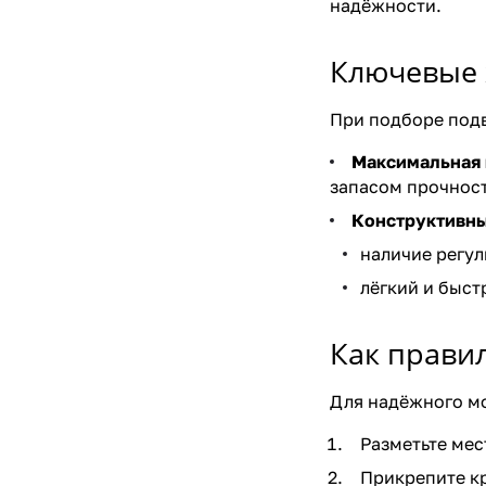
надёжности.
Ключевые 
При подборе под
Максимальная 
запасом прочности
Конструктивны
наличие регу
лёгкий и быст
Как прави
Для надёжного м
Разметьте мес
Прикрепите к