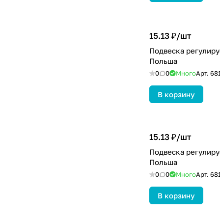
15.13 ₽/
шт
Подвеска регулируе
Польша
0
0
Много
Арт.
68
В корзину
15.13 ₽/
шт
Подвеска регулируе
Польша
0
0
Много
Арт.
68
В корзину