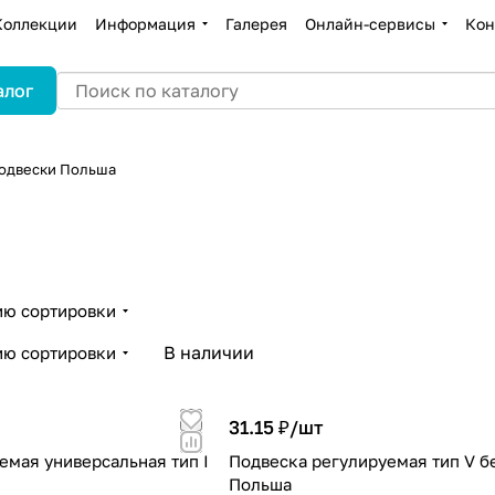
Коллекции
Информация
Галерея
Онлайн-сервисы
Кон
алог
одвески Польша
ию сортировки
В наличии
ию сортировки
31.15 ₽/
шт
емая универсальная тип I
Подвеска регулируемая тип V бе
Польша