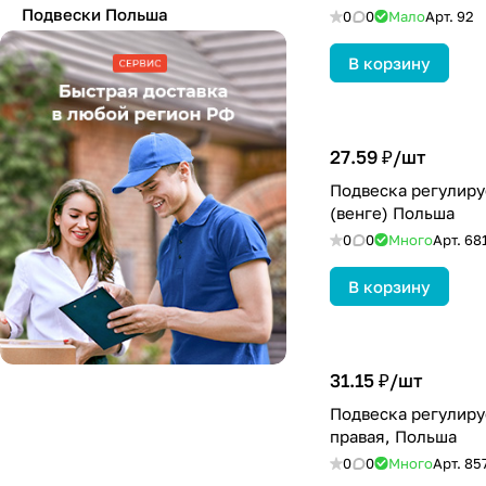
Подвески Польша
0
0
Мало
Арт.
92
В корзину
27.59 ₽/
шт
Подвеска регулиру
(венге) Польша
0
0
Много
Арт.
68
В корзину
31.15 ₽/
шт
Подвеска регулируе
правая, Польша
0
0
Много
Арт.
85