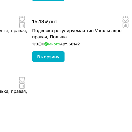
15.13 ₽/
шт
нге, правая,
Подвеска регулируемая тип V кальвадос,
правая, Польша
0
0
Много
Арт.
68142
В корзину
ьха, правая,