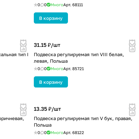
0
0
Много
Арт.
68111
В корзину
31.15 ₽/
шт
альная тип I
Подвеска регулируемая тип VIII белая,
левая, Польша
0
0
Много
Арт.
85721
В корзину
13.35 ₽/
шт
оричневая,
Подвеска регулируемая тип V бук, правая,
Польша
0
0
Много
Арт.
68122