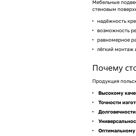
Мебельные подвес
стеновым поверхн
надёжность кре
возможность ре
равномерное ра
лёгкий монтаж 
Почему ст
Продукция польск
Высокому каче
Точности изго
Долговечности
Универсальнос
Оптимальному 