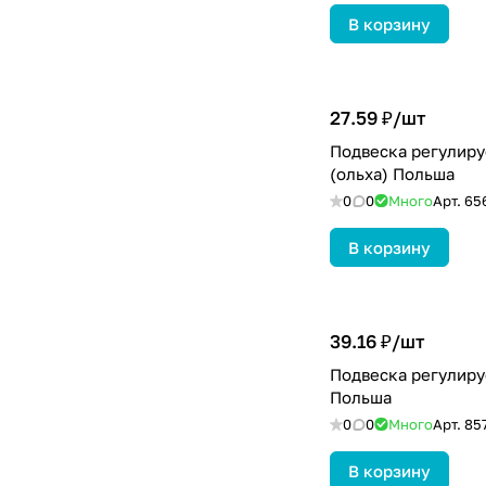
В корзину
27.59 ₽/
шт
Подвеска регулиру
(ольха) Польша
0
0
Много
Арт.
65
В корзину
39.16 ₽/
шт
Подвеска регулируе
Польша
0
0
Много
Арт.
85
В корзину