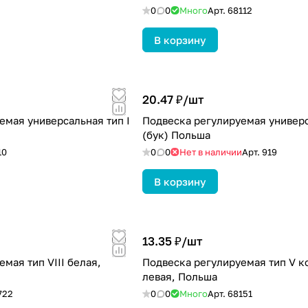
0
0
Много
Арт.
68112
В корзину
20.47 ₽/
шт
емая универсальная тип I
Подвеска регулируемая универс
(бук) Польша
10
0
0
Нет в наличии
Арт.
919
В корзину
13.35 ₽/
шт
мая тип VIII белая,
Подвеска регулируемая тип V к
левая, Польша
722
0
0
Много
Арт.
68151