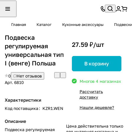
Главная
Каталог
Кухонные аксессуары
Подвеск
Подвеска
27.59 ₽/
шт
регулируемая
универсальная тип
I (венге) Польша
В корзину
0
Нет отзывов
Много
в 4 магазинах
Арт.
6810
Рассчитать
доставку
Характеристики
Нашли дешевле?
Код поставщика
:
KZR1.WEN
Описание
Цена действительна только
Подвеска регулируемая
для интернет-магазина и