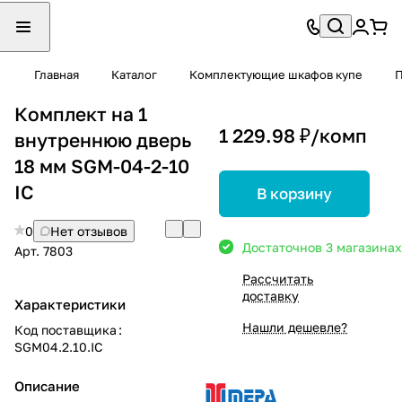
Главная
Каталог
Комплектующие шкафов купе
П
Комплект на 1
1 229.98 ₽/
комп
внутреннюю дверь
18 мм SGM-04-2-10
IC
В корзину
0
Нет отзывов
Достаточно
в 3 магазинах
Арт.
7803
Рассчитать
доставку
Характеристики
Нашли дешевле?
Код поставщика
:
SGM04.2.10.IC
Описание