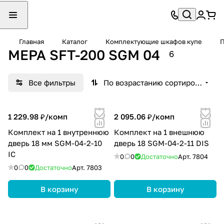
Главная
Каталог
Комплектующие шкафов купе
П
MEPA SFT-200 SGM 04
6
Все фильтры
По возрастанию сортировки
1 229.98 ₽/
комп
2 095.06 ₽/
комп
Комплект на 1 внутреннюю
Комплект на 1 внешнюю
дверь 18 мм SGM-04-2-10
дверь 18 SGM-04-2-11 DIS
IC
0
0
Достаточно
Арт.
7804
0
0
Достаточно
Арт.
7803
В корзину
В корзину