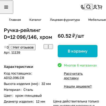
Главная
Каталог
Лицевая фурнитура
Мебельные
Ручка-рейлинг
60.52 ₽/
шт
D=12 096/146, хром
0
Нет отзывов
В корзину
Арт.
11139
Много
в 6 магазинах
Характеристики
Код поставщика
:
Рассчитать
AD12.096.CR
доставку
Высота изделия (мм)
:
32 мм
Нашли дешевле?
Материал
:
Сталь
Цвет
:
хром глянцевый
Цена действительна только
Диаметр изделия
:
12 мм
для интернет-магазина и