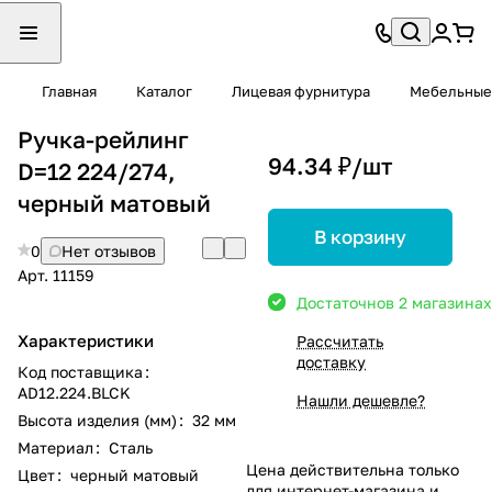
Главная
Каталог
Лицевая фурнитура
Мебельные
Ручка-рейлинг
94.34 ₽/
шт
D=12 224/274,
черный матовый
В корзину
0
Нет отзывов
Арт.
11159
Достаточно
в 2 магазинах
Характеристики
Рассчитать
доставку
Код поставщика
:
AD12.224.BLCK
Нашли дешевле?
Высота изделия (мм)
:
32 мм
Материал
:
Сталь
Цена действительна только
Цвет
:
черный матовый
для интернет-магазина и