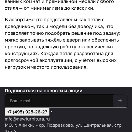
ванных комнат и премиальной мебели любого
к
м
стиля — от минимализма до классики.
а
В ассортименте представлены как петли с
доводчиком, так и модели без доводчика, что
позволяет точно подобрать решение под задачу:
мягко закрывать тяжёлые двери или обеспечить
простую, но надёжную работу в классических
конструкциях. Каждая петля разработана для
долгосрочной эксплуатации, с учётом высоких
нагрузок и частого использования.
Подписаться
на новости и акции
+7 (495) 925-26-27
mfc@newfurnitura.ru
МО, г. Химки, мкр. Подрезково, ул. Центральная, стр.
2/5 А