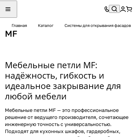
П
П
Главная
Каталог
Системы для открывания фасадов
MF
е
е
т
т
л
л
и
и
Мебельные петли MF:
б
с
е
д
надёжность, гибкость и
з
о
идеальное закрывание для
д
в
любой мебели
о
о
в
д
Мебельные петли MF — это профессиональное
о
ч
решение от ведущего производителя, сочетающее
д
и
инженерную точность с универсальностью.
ч
к
Подходят для кухонных шкафов, гардеробных,
и
о