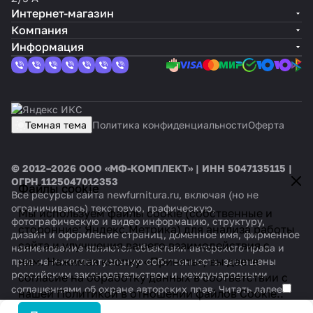
Интернет-магазин
Компания
Информация
Темная тема
Политика конфиденциальности
Оферта
© 2012–2026 ООО «МФ-КОМПЛЕКТ» | ИНН 5047135115 |
ОГРН 1125047012353
Файлы cookie
Все ресурсы сайта newfurnitura.ru, включая (но не
ограничиваясь) текстовую, графическую,
Мы используем файлы cookie (собственные и
фотографическую и видео информацию, структуру,
сторонние: Яндекс.Метрика) для анализа работы
дизайн и оформление страниц, доменное имя, фирменное
сайта и улучшения вашего взаимодействия с
наименование являются объектами авторского права и
ним. Нажимая кнопку «Принять», вы даете
прав на интеллектуальную собственность, защищены
российским законодательством и международными
согласие на обработку данных в соответствии с
соглашениями об охране авторских прав.
Читать далее
нашей
Политикой в отношении файлов Cookie.
.