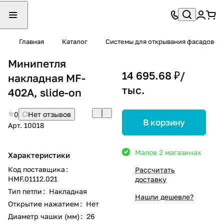
Главная
Каталог
Системы для открывания фасадов
Минипетля
14 695.68 ₽/
накладная MF-
тыс.
402A, slide-on
0
Нет отзывов
В корзину
Арт.
10018
Мало
в 2 магазинах
Характеристики
Код поставщика
:
Рассчитать
HMF.01112.021
доставку
Тип петли
:
Накладная
Нашли дешевле?
Открытие нажатием
:
Нет
Диаметр чашки (мм)
:
26