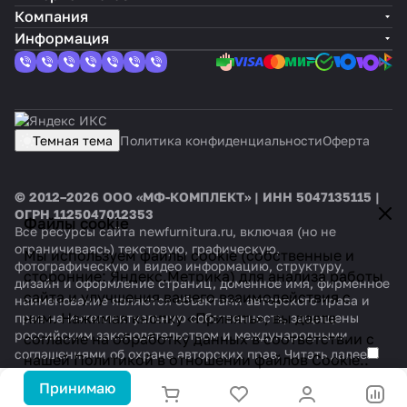
Компания
Информация
Темная тема
Политика конфиденциальности
Оферта
© 2012–2026 ООО «МФ-КОМПЛЕКТ» | ИНН 5047135115 |
ОГРН 1125047012353
Файлы cookie
Все ресурсы сайта newfurnitura.ru, включая (но не
ограничиваясь) текстовую, графическую,
Мы используем файлы cookie (собственные и
фотографическую и видео информацию, структуру,
сторонние: Яндекс.Метрика) для анализа работы
дизайн и оформление страниц, доменное имя, фирменное
сайта и улучшения вашего взаимодействия с
наименование являются объектами авторского права и
ним. Нажимая кнопку «Принять», вы даете
прав на интеллектуальную собственность, защищены
российским законодательством и международными
согласие на обработку данных в соответствии с
соглашениями об охране авторских прав.
Читать далее
нашей
Политикой в отношении файлов Cookie.
.
Принимаю