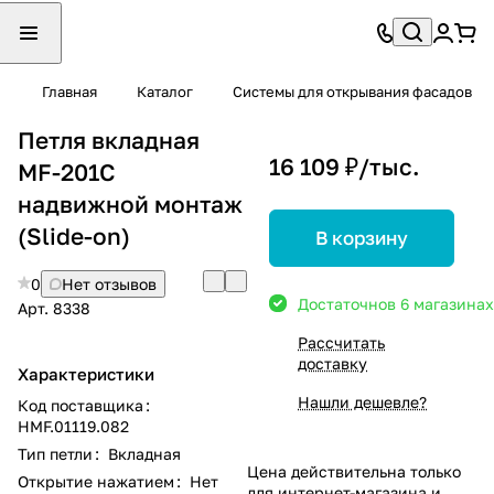
Главная
Каталог
Системы для открывания фасадов
Петля вкладная
16 109 ₽/
тыс.
MF-201С
надвижной монтаж
(Slide-on)
В корзину
0
Нет отзывов
Достаточно
в 6 магазинах
Арт.
8338
Рассчитать
доставку
Характеристики
Нашли дешевле?
Код поставщика
:
HMF.01119.082
Тип петли
:
Вкладная
Цена действительна только
Открытие нажатием
:
Нет
для интернет-магазина и