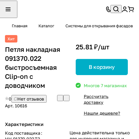
Главная
Каталог
Системы для открывания фасадов
Хит
25.81 ₽/
шт
Петля накладная
091370.022
быстросъемная
В корзину
Clip-on с
доводчиком
Много
в 7 магазинах
Рассчитать
0
Нет отзывов
доставку
Арт.
10616
Нашли дешевле?
Характеристики
Цена действительна только
Код поставщика
:
для интернет-магазина и
HH.91370.022.T2