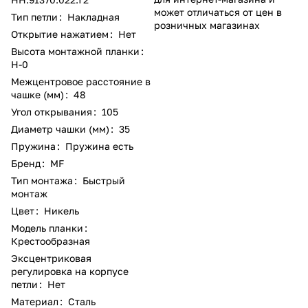
может отличаться от цен в
Тип петли
:
Накладная
розничных магазинах
Открытие нажатием
:
Нет
Высота монтажной планки
:
Н-0
Межцентровое расстояние в
чашке (мм)
:
48
Угол открывания
:
105
Диаметр чашки (мм)
:
35
Пружина
:
Пружина есть
Бренд
:
MF
Тип монтажа
:
Быстрый
монтаж
Цвет
:
Никель
Модель планки
:
Крестообразная
Эксцентриковая
регулировка на корпусе
петли
:
Нет
Материал
:
Сталь