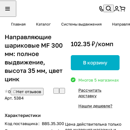
Главная
Каталог
Системы выдвижения
Направл
Направляющие
102.35 ₽/
комп
шариковые MF 300
мм: полное
выдвижение,
В корзину
высота 35 мм, цвет
цинк
Много
в 5 магазинах
Рассчитать
0
Нет отзывов
доставку
Арт.
5384
Нашли дешевле?
Характеристики
Код поставщика
:
BBS.35.300
Цена действительна только
для интернет-магазина и