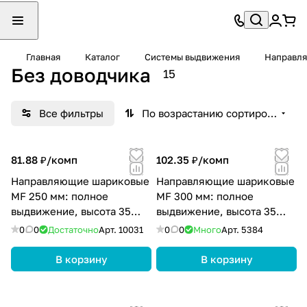
Главная
Каталог
Системы выдвижения
Направл
Без доводчика
15
Все фильтры
По возрастанию сортировки
81.88 ₽/
комп
102.35 ₽/
комп
Направляющие шариковые
Направляющие шариковые
MF 250 мм: полное
MF 300 мм: полное
выдвижение, высота 35
выдвижение, высота 35
мм, цвет цинк
мм, цвет цинк
0
0
Достаточно
Арт.
10031
0
0
Много
Арт.
5384
В корзину
В корзину