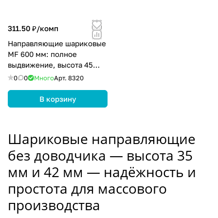
311.50 ₽/
комп
Направляющие шариковые
MF 600 мм: полное
выдвижение, высота 45
мм, цвет цинк
0
0
Много
Арт.
8320
В корзину
Шариковые направляющие
без доводчика — высота 35
мм и 42 мм — надёжность и
простота для массового
производства