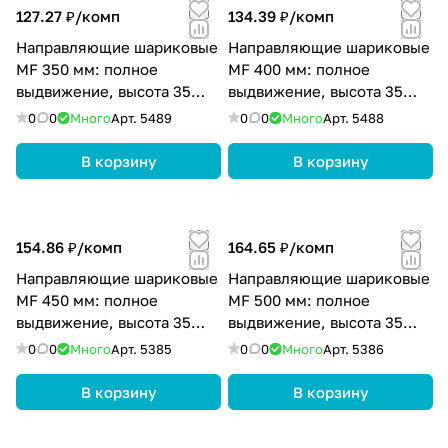
127.27 ₽/
комп
134.39 ₽/
комп
Направляющие шариковые
Направляющие шариковые
MF 350 мм: полное
MF 400 мм: полное
выдвижение, высота 35
выдвижение, высота 35
мм, цвет цинк
мм, цвет цинк
0
0
Много
Арт.
5489
0
0
Много
Арт.
5488
В корзину
В корзину
154.86 ₽/
комп
164.65 ₽/
комп
Направляющие шариковые
Направляющие шариковые
MF 450 мм: полное
MF 500 мм: полное
выдвижение, высота 35
выдвижение, высота 35
мм, цвет цинк
мм, цвет цинк
0
0
Много
Арт.
5385
0
0
Много
Арт.
5386
В корзину
В корзину