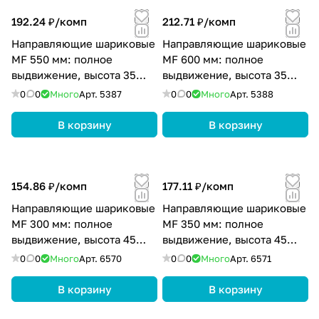
192.24 ₽/
комп
212.71 ₽/
комп
Направляющие шариковые
Направляющие шариковые
MF 550 мм: полное
MF 600 мм: полное
выдвижение, высота 35
выдвижение, высота 35
мм, цвет цинк
мм, цвет цинк
0
0
Много
Арт.
5387
0
0
Много
Арт.
5388
В корзину
В корзину
154.86 ₽/
комп
177.11 ₽/
комп
Направляющие шариковые
Направляющие шариковые
MF 300 мм: полное
MF 350 мм: полное
выдвижение, высота 45
выдвижение, высота 45
мм, цвет цинк
мм, цвет цинк
0
0
Много
Арт.
6570
0
0
Много
Арт.
6571
В корзину
В корзину