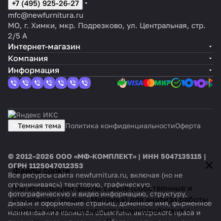
+7 (495) 925-26-27
mfc@newfurnitura.ru
МО, г. Химки, мкр. Подрезково, ул. Центральная, стр.
2/5 А
Интернет-магазин
Компания
Информация
Темная тема
Политика конфиденциальности
Оферта
© 2012–2026 ООО «МФ-КОМПЛЕКТ» | ИНН 5047135115 |
ОГРН 1125047012353
Файлы cookie
Все ресурсы сайта newfurnitura.ru, включая (но не
ограничиваясь) текстовую, графическую,
Мы используем файлы cookie (собственные и
фотографическую и видео информацию, структуру,
сторонние: Яндекс.Метрика) для анализа работы
дизайн и оформление страниц, доменное имя, фирменное
сайта и улучшения вашего взаимодействия с
наименование являются объектами авторского права и