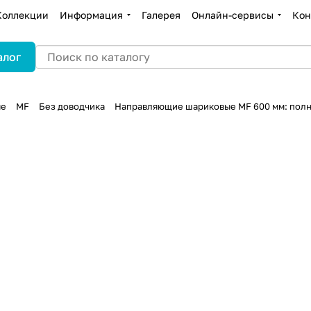
Коллекции
Информация
Галерея
Онлайн-сервисы
Кон
алог
ые
MF
Без доводчика
Направляющие шариковые MF 600 мм: полно