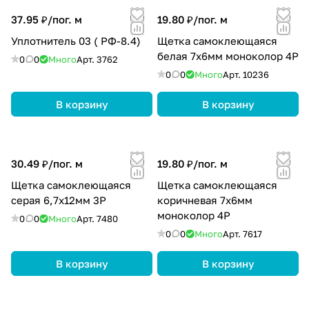
37.95 ₽/
пог. м
19.80 ₽/
пог. м
Уплотнитель 03 ( РФ-8.4)
Щетка самоклеющаяся
белая 7х6мм моноколор 4Р
0
0
Много
Арт.
3762
0
0
Много
Арт.
10236
В корзину
В корзину
30.49 ₽/
пог. м
19.80 ₽/
пог. м
Щетка самоклеющаяся
Щетка самоклеющаяся
серая 6,7х12мм 3Р
коричневая 7х6мм
моноколор 4Р
0
0
Много
Арт.
7480
0
0
Много
Арт.
7617
В корзину
В корзину