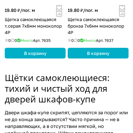
19.80 ₽/
пог. м
19.80 ₽/
пог. м
Щетка самоклеющаяся
Щетка самоклеющаяся
т.серая 7х6мм моноколор
бронза 7х6мм моноколор
4Р
4Р
0
0
Много
Арт.
7635
0
0
Много
Арт.
7637
В корзину
В корзину
Щётки самоклеющиеся:
тихий и чистый ход для
дверей шкафов-купе
Двери шкафа-купе скрипят, цепляются за порог или
не до конца закрываются? Часто причина — не в
направляющих, а в отсутствии мягкой, но
надёжной прокладки. Щётки самоклеющиеся —