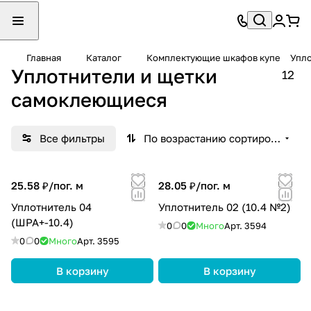
Главная
Каталог
Комплектующие шкафов купе
Упло
Уплотнители и щетки
12
самоклеющиеся
Все фильтры
По возрастанию сортировки
25.58 ₽/
пог. м
28.05 ₽/
пог. м
Уплотнитель 04
Уплотнитель 02 (10.4 №2)
(ШРА+-10.4)
0
0
Много
Арт.
3594
0
0
Много
Арт.
3595
В корзину
В корзину