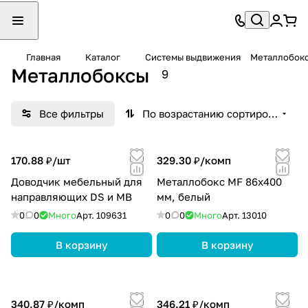
Главная
Каталог
Системы выдвижения
Металлобок
Металлобоксы
9
Все фильтры
По возрастанию сортировки
170.88 ₽/
шт
329.30 ₽/
комп
Доводчик мебельный для
Металлобокс MF 86х400
направляющих DS и MB
мм, белый
0
0
Много
Арт.
109631
0
0
Много
Арт.
13010
В корзину
В корзину
340.87 ₽/
комп
346.21 ₽/
комп