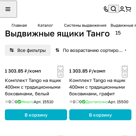
Главная
Каталог
Системы выдвижения
Выдвижные я
Выдвижные ящики Танго
15
Все фильтры
По возрастанию сортировки
1 303.85 ₽/
комп
1 303.85 ₽/
комп
Комплект Tango на ящик
Комплект Tango на ящик
400мм с традиционными
400мм с традиционными
боковинами, белый
боковинами, графит
0
0
Много
Арт.
15510
0
0
Достаточно
Арт.
15500
В корзину
В корзину