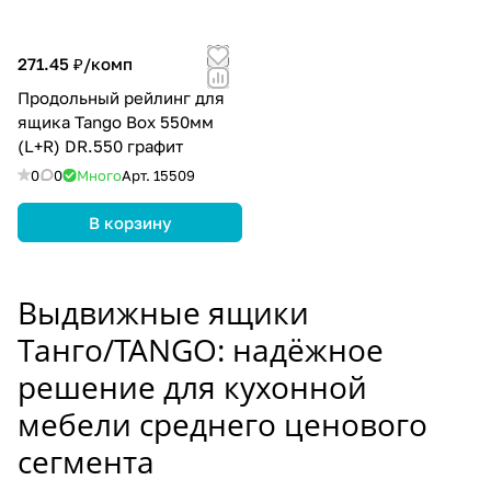
271.45 ₽/
комп
Продольный рейлинг для
ящика Tango Box 550мм
(L+R) DR.550 графит
0
0
Много
Арт.
15509
В корзину
Выдвижные ящики
Танго/TANGO: надёжное
решение для кухонной
мебели среднего ценового
сегмента