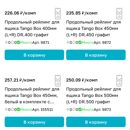
226.06 ₽/
комп
235.85 ₽/
комп
Продольный рейлинг для
Продольный рейлинг для
ящика Tango Box 400мм
ящика Tango Box 450мм
(L+R) DR.400 графит
(L+R) DR.450 графит
0
0
Много
Арт.
9871
0
0
Много
Арт.
9872
В корзину
В корзину
257.21 ₽/
комп
250.09 ₽/
комп
Продольный рейлинг для
Продольный рейлинг для
ящика Tango Box 450мм,
ящика Tango Box 500мм
белый в комплекте с
(L+R) DR.500 графит
держателями
0
0
Много
Арт.
155511
0
0
Много
Арт.
9873
В корзину
В корзину