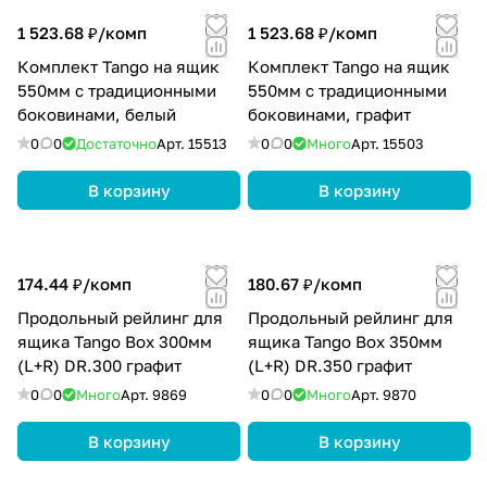
1 523.68 ₽/
комп
1 523.68 ₽/
комп
Комплект Tango на ящик
Комплект Tango на ящик
550мм с традиционными
550мм с традиционными
боковинами, белый
боковинами, графит
0
0
Достаточно
Арт.
15513
0
0
Много
Арт.
15503
В корзину
В корзину
174.44 ₽/
комп
180.67 ₽/
комп
Продольный рейлинг для
Продольный рейлинг для
ящика Tango Box 300мм
ящика Tango Box 350мм
(L+R) DR.300 графит
(L+R) DR.350 графит
0
0
Много
Арт.
9869
0
0
Много
Арт.
9870
В корзину
В корзину